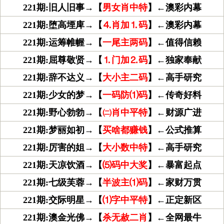
221期:旧人旧事→【
男女肖中特
】←澳彩内幕
221期:堕高堙庳→【
⒋肖加⒈码
】←澳彩内幕
221期:运筹帷幄→【
一尾主两码
】←值得信赖
221期:屈尊敬贤→【
⒈门加⒉码
】←独家奉献
221期:辞不达义→【
大小主二码
】←高手研究
221期:少女的梦→【
一码防⑴码
】←传奇好料
221期:野心勃勃→【
㈡肖中平特
】←财源广进
221期:梦丽如初→【
买啥都赚钱
】←公式推算
221期:厉害的姐→【
大小数中特
】←高手研究
221期:天凉饮酒→【
⑸码中大奖
】←暴富起点
221期:七级芙蓉→【
半波主⑴码
】←家财万贯
221期:交际明星→【
⑴字中平特
】←正定新区
221期:澳金光佛→【
杀无赦二肖
】←全网最牛