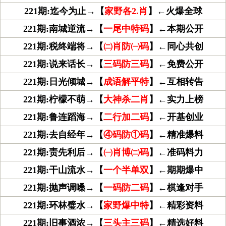
221期:迄今为止→【
家野各2.肖
】←火爆全球
221期:南城逆流→【
一尾中特码
】←本期公开
221期:税终端将→【
㈡肖防㈠码
】←同心共创
221期:说来话长→【
三码防三码
】←免费公开
221期:日光倾城→【
成语解平特
】←互相转告
221期:柠檬不萌→【
大神杀二肖
】←实力上榜
221期:鲁连蹈海→【
二行加二码
】←开基创业
221期:去自经年→【
④码防①码
】←精准爆料
221期:责先利后→【
㈠肖博㈡码
】←准码料力
221期:干山流水→【
一个半单双
】←期期爆中
221期:抛声调嗓→【
一码防二码
】←棋逢对手
221期:环林璧水→【
家野爆中特
】←精彩资料
221期:旧事酒浓→【
三头主三码
】←精选好料