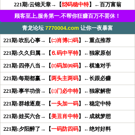
221期:云锦天章→【
⑿码稳中特
】←百万富翁
顾客至上,服务第一.不帮你狂赚百万不罢休！
青龙论坛
7770004.com
让你一夜暴富
221期:吹乱心事→【
㈡肖博㈡码
】←重点推荐
221期:久久归属→【
⒍码中平特
】←独家原创
221期:四停八当→【
㈢码加㈣码
】←棋逢对手
221期:每期都赢→【
两头主两码
】←长跟必赚
221期:事半功倍→【
㈡门必中特
】←独家解密
221期:群雄逐鹿→【
一头加一码
】←稳定中特
221期:娃买六合→【
美丑肖中特
】←成就梦想
221期:夕阳醉了→【
一码防四码
】←绝对好料