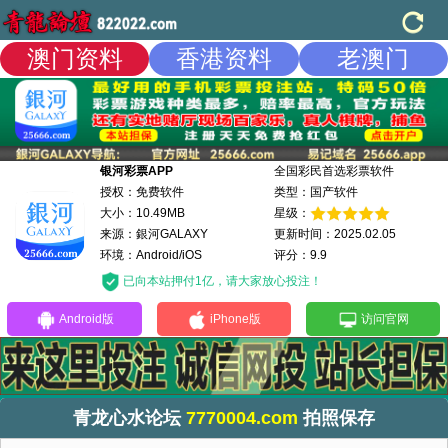
澳门资料
香港资料
老澳门
银河彩票APP
全国彩民首选彩票软件
授权：免费软件
类型：国产软件
大小：10.49MB
星级：
来源：銀河GALAXY
更新时间：2025.02.05
环境：Android/iOS
评分：9.9
已向本站押付1亿，请大家放心投注！
Android版
iPhone版
访问官网
青龙心水论坛
7770004.com
拍照保存