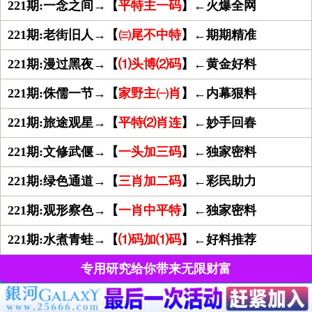
221期:一念之间→【
平特主一码
】←火爆全网
221期:老街旧人→【
㈢尾不中特
】←期期精准
221期:漫过黑夜→【
⑴头博⑵码
】←黄金好料
221期:侏儒一节→【
家野主㈠肖
】←内幕狠料
221期:旅途观星→【
平特⑵肖连
】←妙手回春
221期:文修武偃→【
一头加三码
】←独家密料
221期:绿色通道→【
三肖加二码
】←彩民助力
221期:观形察色→【
一肖中平特
】←独家密料
221期:水煮青蛙→【
⑴码加⑴码
】←好料推荐
专用研究给你带来无限财富