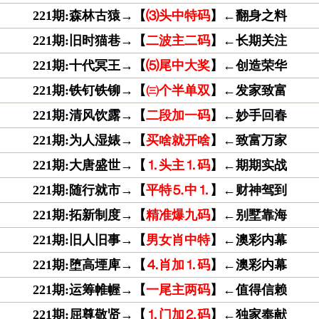
221期:森林古猿→【
⑶头中特码
】←翻身之料
221期:旧时猫巷→【
二波主二码
】←长期关注
221期:十代冥王→【
⑸尾中大奖
】←创造荣华
221期:铁钉铁铆→【
㈢个半单双
】←发家致富
221期:清风饮露→【
二段加一码
】←妙手回春
221期:为人湿婊→【
买啥就开啥
】←致富万家
221期:大唐盛世→【
⒈头主⒈码
】←期期实战
221期:随行就市→【
平特⒌中⒈
】←财神驾到
221期:拓新制度→【
精准爆九码
】←别墅靠海
221期:旧人旧事→【
男女肖中特
】←澳彩内幕
221期:堕高堙庳→【
⒋肖加⒈码
】←澳彩内幕
221期:运筹帷幄→【
一尾主两码
】←值得信赖
221期:屈尊敬贤→【
⒈门加⒉码
】←独家奉献