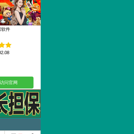
票软件
2.08
访问官网