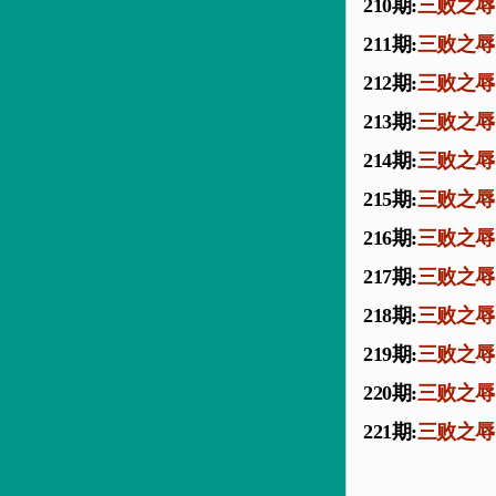
210期:
三败之辱
211期:
三败之辱
212期:
三败之辱
213期:
三败之辱
214期:
三败之辱
215期:
三败之辱
216期:
三败之辱
217期:
三败之辱
218期:
三败之辱
219期:
三败之辱
220期:
三败之辱
221期:
三败之辱