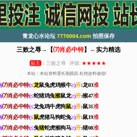
青龙心水论坛
7770004.com
拍照保存
三败之辱→【
⑺肖必中特
】←实力精选
贴主
：三败之辱 评级:
★★★★★
本站：本站资料需长期跟踪.杜绝改料做假!
§
⑺肖必中特
(≤
龙
鼠兔虎鸡猴牛
≥)
开
:龙03
准
§
⑺肖必中特
(≤
蛇猪鸡兔
猴
鼠龙
≥)
开
:猴47
准
§
⑺肖必中特
(≤
龙兔鸡牛虎狗
鼠
≥)
开
:鼠31
准
§
⑺肖必中特
(≤
鼠
虎猪马狗蛇兔
≥)
开
:鼠19
准
§
⑺肖必中特
(≤
兔
猪
蛇虎猴狗马
≥)
开
:猪08
准