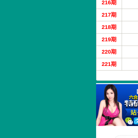
216期
217期
218期
219期
220期
221期