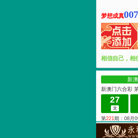
00
梦想成真
相信自己，相