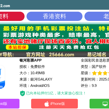
资料
香港资料
银河彩票APP
全国彩民首选彩
授权：免费软件
类型：国产软件
大小：10.49MB
星级：
来源：銀河GALAXY
更新时间：2025.0
环境：Android/iOS
评分：9.9
已向本站押付1亿，请大家放心投注！
oid版
iPhone版