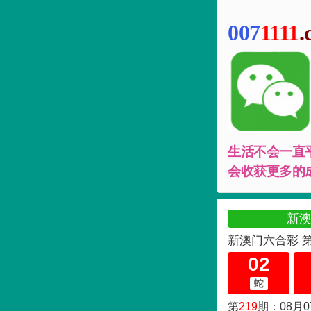
007
1111
.
生活不会一直
会收获更多的