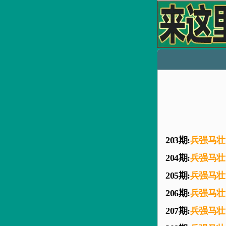
203期:
兵强马壮
204期:
兵强马壮
205期:
兵强马壮
206期:
兵强马壮
207期:
兵强马壮