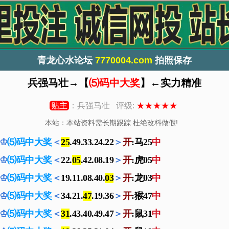
青龙心水论坛
7770004.com
拍照保存
兵强马壮→【
⑸码中大奖
】←实力精准
贴主
：兵强马壮 评级:
★★★★★
本站：本站资料需长期跟踪.杜绝改料做假!
♔
⑸码中大奖
＜
25
.49.33.24.22
＞
开
:马25
中
♔
⑸码中大奖
＜
22.
05
.42.08.19
＞
开
:虎05
中
♔
⑸码中大奖
＜
19.11.08.40.
03
＞
开
:龙03
中
♔
⑸码中大奖
＜
34.21.
47
.19.36
＞
开
:猴47
中
♔
⑸码中大奖
＜
31
.43.40.49.47
＞
开
:鼠31
中