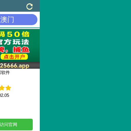
老澳门
票软件
2.05
访问官网