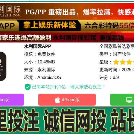
永利国际APP
全国彩民首选彩
授权：免费软件
类型：国产软件
大小：10.49MB
星级：
来源：永利国际
更新时间：2025.0
环境：Android/iOS
评分：9.9
已向本站押付1亿，请大家放心投注！
oid版
iPhone版