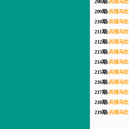
208期:
兵强马壮
209期:
兵强马壮
210期:
兵强马壮
211期:
兵强马壮
212期:
兵强马壮
213期:
兵强马壮
214期:
兵强马壮
215期:
兵强马壮
216期:
兵强马壮
217期:
兵强马壮
218期:
兵强马壮
219期:
兵强马壮