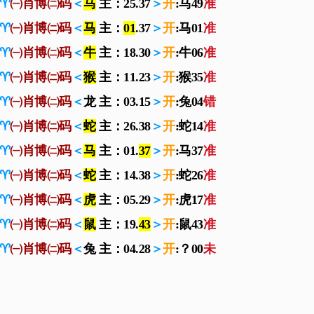
♈
㈠肖博㈡码
＜
马
主：25.37
＞
开
:马49
准
♈
㈠肖博㈡码
＜
马
主：
01
.37
＞
开
:马01
准
♈
㈠肖博㈡码
＜
牛
主：18.30
＞
开
:牛06
准
♈
㈠肖博㈡码
＜
猴
主：11.23
＞
开
:猴35
准
♈
㈠肖博㈡码
＜
龙 主：03.15
＞
开
:兔04
错
♈
㈠肖博㈡码
＜
蛇
主：26.38
＞
开
:蛇14
准
♈
㈠肖博㈡码
＜
马
主：01.
37
＞
开
:马37
准
♈
㈠肖博㈡码
＜
蛇
主：14.38
＞
开
:蛇26
准
♈
㈠肖博㈡码
＜
虎
主：05.29
＞
开
:虎17
准
♈
㈠肖博㈡码
＜
鼠
主：19.
43
＞
开
:鼠43
准
♈
㈠肖博㈡码
＜
兔 主：04.28
＞
开
:？00
未