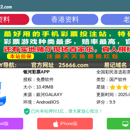
资料
香港资料
银河彩票APP
全国彩民首选彩
授权：免费软件
类型：国产软件
大小：10.49MB
星级：
来源：銀河GALAXY
更新时间：2025.0
环境：Android/iOS
评分：9.9
已向本站押付1亿，请大家放心投注！
oid版
iPhone版