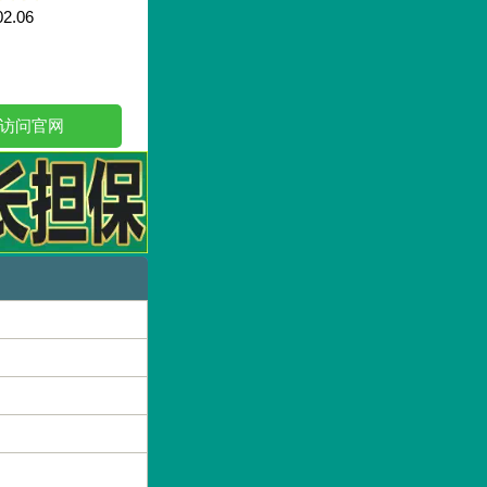
2.06
访问官网