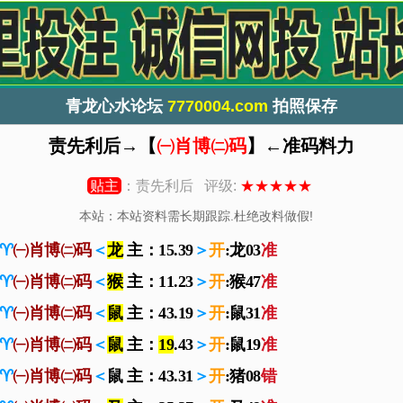
青龙心水论坛
7770004.com
拍照保存
责先利后→【
㈠肖博㈡码
】←准码料力
贴主
：责先利后 评级:
★★★★★
本站：本站资料需长期跟踪.杜绝改料做假!
♈
㈠肖博㈡码
＜
龙
主：15.39
＞
开
:龙03
准
♈
㈠肖博㈡码
＜
猴
主：11.23
＞
开
:猴47
准
♈
㈠肖博㈡码
＜
鼠
主：43.19
＞
开
:鼠31
准
♈
㈠肖博㈡码
＜
鼠
主：
19
.43
＞
开
:鼠19
准
♈
㈠肖博㈡码
＜
鼠 主：43.31
＞
开
:猪08
错