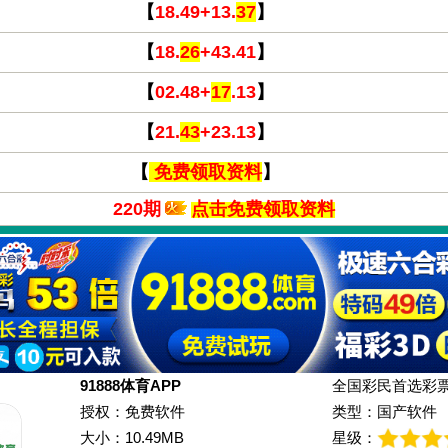
【
18.49+13.
37
】
【
18.
26
+43.41
】
【
02.48+
17
.13
】
【
21.
43
+23.13
】
【
免费领取资料
】
220期
点击免费领取资料
91888体育APP
全国彩民首选彩
授权：免费软件
类型：国产软件
大小：10.49MB
星级：