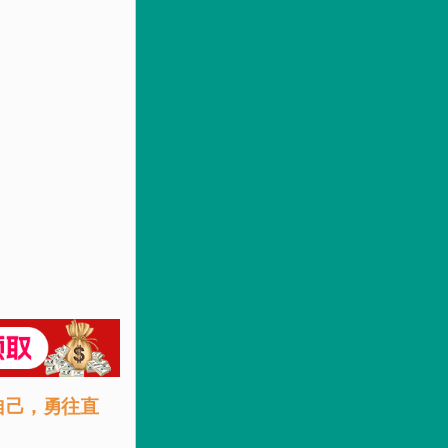
自己，勇往直