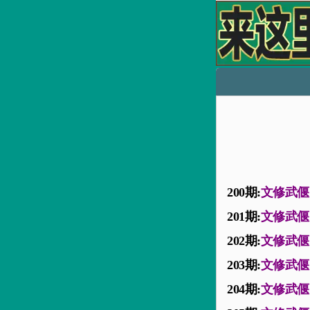
200期:
文修武偃
201期:
文修武偃
202期:
文修武偃
203期:
文修武偃
204期:
文修武偃