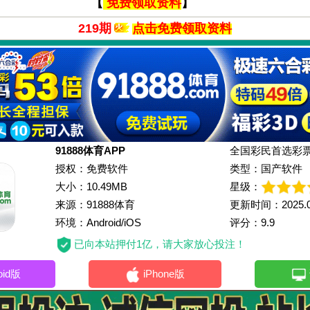
【
免费领取资料
】
219期
点击免费领取资料
91888体育APP
全国彩民首选彩
授权：免费软件
类型：国产软件
大小：10.49MB
星级：
来源：91888体育
更新时间：2025.0
环境：Android/iOS
评分：9.9
已向本站押付1亿，请大家放心投注！
oid版
iPhone版