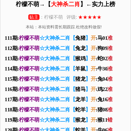
柠檬不萌→【
大神杀二肖
】←实力上榜
贴主
：柠檬不萌 评级:
★★★★★
本站：本站资料需长期跟踪.杜绝改料做假!
111期:
柠檬不萌
☆
大神杀二肖
【
兔猪
】
开
:马01
准
112期:
柠檬不萌
☆
大神杀二肖
【
兔龙
】
开
:狗09
准
113期:
柠檬不萌
☆
大神杀二肖
【
猴鸡
】
开
:蛇02
准
114期:
柠檬不萌
☆
大神杀二肖
【
羊鼠
】
开
:牛30
准
115期:
柠檬不萌
☆
大神杀二肖
【
猪龙
】
开
:兔04
准
116期:
柠檬不萌
☆
大神杀二肖
【
猪马
】
开
:鸡22
准
117期:
柠檬不萌
☆
大神杀二肖
【
龙羊
】
开
:兔16
准
118期:
柠檬不萌
☆
大神杀二肖
【
蛇羊
】
开
:猪08
准
119期:
柠檬不萌
☆
大神杀二肖
【
猴龙
】
开
:猴11
错
120期:
柠檬不萌
☆
大神杀二肖
【
蛇羊
】
开
:牛06
准