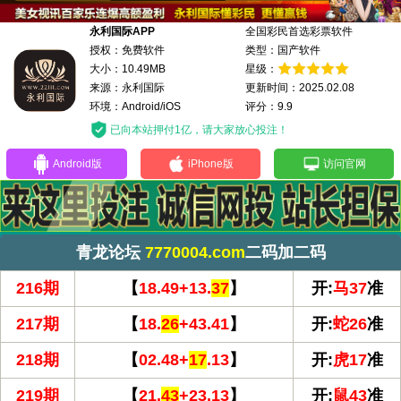
永利国际APP
全国彩民首选彩票软件
授权：免费软件
类型：国产软件
大小：10.49MB
星级：
来源：永利国际
更新时间：2025.02.08
环境：Android/iOS
评分：9.9
已向本站押付1亿，请大家放心投注！
Android版
iPhone版
访问官网
青龙论坛
7770004.com
二码加二码
216期
【
18.49+13.
37
】
开:
马37
准
217期
【
18.
26
+43.41
】
开:
蛇26
准
218期
【
02.48+
17
.13
】
开:
虎17
准
219期
【
21.
43
+23.13
】
开:
鼠43
准