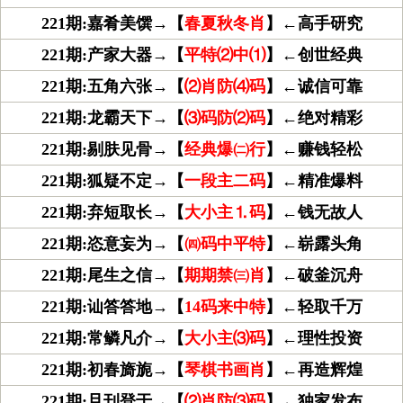
221期:嘉肴美馔→【
春夏秋冬肖
】←高手研究
221期:产家大器→【
平特⑵中⑴
】←创世经典
221期:五角六张→【
⑵肖防⑷码
】←诚信可靠
221期:龙霸天下→【
⑶码防⑵码
】←绝对精彩
221期:剔肤见骨→【
经典爆㈡行
】←赚钱轻松
221期:狐疑不定→【
一段主二码
】←精准爆料
221期:弃短取长→【
大小主⒈码
】←钱无故人
221期:恣意妄为→【
㈣码中平特
】←崭露头角
221期:尾生之信→【
期期禁㈢肖
】←破釜沉舟
221期:讪答答地→【
14码来中特
】←轻取千万
221期:常鳞凡介→【
大小主⑶码
】←理性投资
221期:初春旖旎→【
琴棋书画肖
】←再造辉煌
221期:且刊登于→【
⑵肖防⑶码
】←独家发布