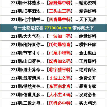
221期:环林璧水→【
家野爆中特
】←精彩资料
221期:旧事酒浓→【
三头主三码
】←精选好料
221期:七字情书→【
四肖爆中特
】←天下无敌
每一处都是惊喜
7770004.com
带你闯天下
221期:大力气剂→【
一波加一码
】←绝世好料
221期:刚好喜你→【
⑴句爆特肖
】←横扫庄家
221期:节节寸寸→【
㈠尾中特码
】←金山银山
221期:山归雾色→【
⑵肖加⒉码
】←王牌爆料
221期:道士算命→【
⑤字猜平特
】←绝对保证
221期:浅若清风→【
１波主⒉码
】←免费公开
221期:愀然变色→【
东西南北肖
】←暴富专家
221期:俗世几多→【
大小主４码
】←发财必备
221期:三败之辱→【
⑺肖必中特
】←实力精选