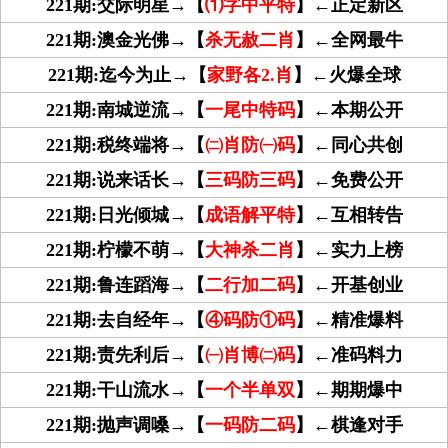
221期:交际明星→【
⑴字中平特
】←正定新区
221期:澳金光佛→【
杀无赦二肖
】←全网最牛
221期:迄今为止→【
家野各2.肖
】←火爆全球
221期:南城逆流→【
一尾中特码
】←本期公开
221期:税终端将→【
㈡肖防㈠码
】←同心共创
221期:说来话长→【
三码防三码
】←免费公开
221期:日光倾城→【
成语解平特
】←互相转告
221期:柠檬不萌→【
大神杀二肖
】←实力上榜
221期:鲁连蹈海→【
二行加二码
】←开基创业
221期:去自经年→【
④码防①码
】←精准爆料
221期:责先利后→【
㈠肖博㈡码
】←准码料力
221期:干山流水→【
一个半单双
】←期期爆中
221期:抛声调嗓→【
一码防二码
】←棋逢对手