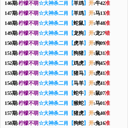
146期:
柠檬不萌
☆
大神杀二肖
【
羊鸡
】
开
:牛42
准
147期:
柠檬不萌
☆
大神杀二肖
【
羊鸡
】
开
:马13
准
148期:
柠檬不萌
☆
大神杀二肖
【
蛇鼠
】
开
:羊48
准
149期:
柠檬不萌
☆
大神杀二肖
【
龙狗
】
开
:龙27
错
150期:
柠檬不萌
☆
大神杀二肖
【
虎羊
】
开
:狗09
准
151期:
柠檬不萌
☆
大神杀二肖
【
狗猪
】
开
:鼠31
准
152期:
柠檬不萌
☆
大神杀二肖
【
鸡虎
】
开
:狗45
准
153期:
柠檬不萌
☆
大神杀二肖
【
猪马
】
开
:虎41
准
154期:
柠檬不萌
☆
大神杀二肖
【
马羊
】
开
:虎41
准
155期:
柠檬不萌
☆
大神杀二肖
【
蛇牛
】
开
:鼠07
准
156期:
柠檬不萌
☆
大神杀二肖
【
猴蛇
】
开
:马01
准
157期:
柠檬不萌
☆
大神杀二肖
【
猪虎
】
开
:兔40
准
158期:
柠檬不萌
☆
大神杀二肖
【
狗蛇
】
开
:兔16
准