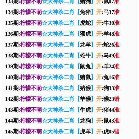
133期:
柠檬不萌
☆
大神杀二肖
【
猪狗
】
开
:鼠07
准
134期:
柠檬不萌
☆
大神杀二肖
【
兔猪
】
开
:马37
准
135期:
柠檬不萌
☆
大神杀二肖
【
虎蛇
】
开
:牛30
准
136期:
柠檬不萌
☆
大神杀二肖
【
猴虎
】
开
:羊48
准
137期:
柠檬不萌
☆
大神杀二肖
【
龙羊
】
开
:蛇26
准
138期:
柠檬不萌
☆
大神杀二肖
【
蛇牛
】
开
:马49
准
139期:
柠檬不萌
☆
大神杀二肖
【
鼠兔
】
开
:羊24
准
140期:
柠檬不萌
☆
大神杀二肖
【
猪鼠
】
开
:兔16
准
141期:
柠檬不萌
☆
大神杀二肖
【
猪猴
】
开
:狗33
准
142期:
柠檬不萌
☆
大神杀二肖
【
羊猴
】
开
:猴23
错
143期:
柠檬不萌
☆
大神杀二肖
【
牛虎
】
开
:猪44
准
144期:
柠檬不萌
☆
大神杀二肖
【
龙狗
】
开
:鼠43
准
145期:
柠檬不萌
☆
大神杀二肖
【
虎羊
】
开
:虎05
错