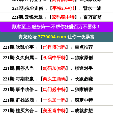
221期:抗尘走俗→【
平特2.中⑴
】←背水一战
221期:云锦天章→【
⑿码稳中特
】←百万富翁
顾客至上,服务第一.不帮你狂赚百万不罢休！
青龙论坛
7770004.com
让你一夜暴富
221期:吹乱心事→【
㈡肖博㈡码
】←重点推荐
221期:久久归属→【
⒍码中平特
】←独家原创
221期:四停八当→【
㈢码加㈣码
】←棋逢对手
221期:每期都赢→【
两头主两码
】←长跟必赚
221期:事半功倍→【
㈡门必中特
】←独家解密
221期:群雄逐鹿→【
一头加一码
】←稳定中特
221期:娃买六合→【
美丑肖中特
】←成就梦想