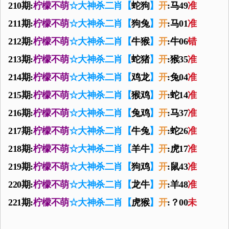
210期:
柠檬不萌
☆
大神杀二肖
【
蛇狗
】
开
:马49
准
211期:
柠檬不萌
☆
大神杀二肖
【
狗兔
】
开
:马01
准
212期:
柠檬不萌
☆
大神杀二肖
【
牛猴
】
开
:牛06
错
213期:
柠檬不萌
☆
大神杀二肖
【
蛇猪
】
开
:猴35
准
214期:
柠檬不萌
☆
大神杀二肖
【
鸡龙
】
开
:兔04
准
215期:
柠檬不萌
☆
大神杀二肖
【
猴鸡
】
开
:蛇14
准
216期:
柠檬不萌
☆
大神杀二肖
【
兔鸡
】
开
:马37
准
217期:
柠檬不萌
☆
大神杀二肖
【
牛兔
】
开
:蛇26
准
218期:
柠檬不萌
☆
大神杀二肖
【
羊牛
】
开
:虎17
准
219期:
柠檬不萌
☆
大神杀二肖
【
狗鸡
】
开
:鼠43
准
220期:
柠檬不萌
☆
大神杀二肖
【
龙牛
】
开
:羊48
准
221期:
柠檬不萌
☆
大神杀二肖
【
虎猴
】
开
:？00
未