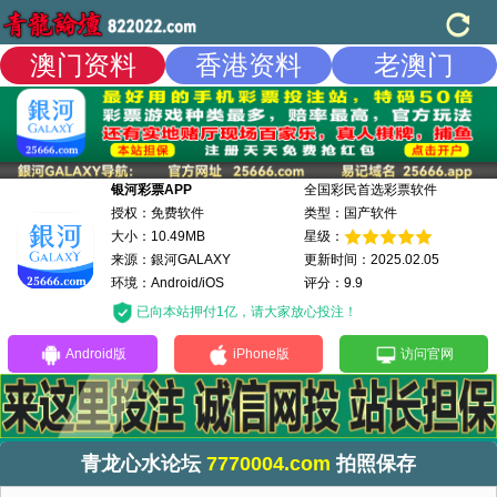
澳门资料
香港资料
老澳门
银河彩票APP
全国彩民首选彩票软件
授权：免费软件
类型：国产软件
大小：10.49MB
星级：
来源：銀河GALAXY
更新时间：2025.02.05
环境：Android/iOS
评分：9.9
已向本站押付1亿，请大家放心投注！
Android版
iPhone版
访问官网
青龙心水论坛
7770004.com
拍照保存