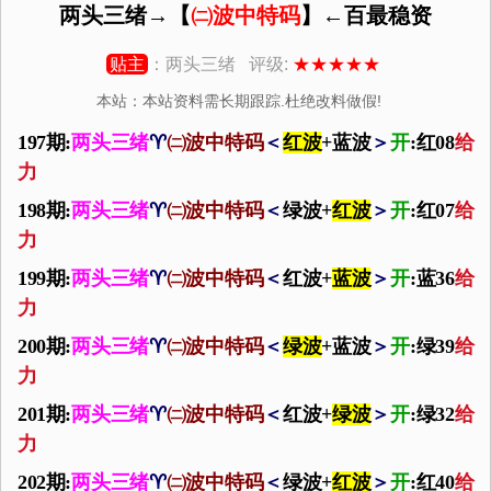
两头三绪→【
㈡波中特码
】←百最稳资
贴主
：两头三绪 评级:
★★★★★
本站：本站资料需长期跟踪.杜绝改料做假!
197期:
两头三绪
♈
㈡波中特码
＜
红波
+蓝波
＞
开
:红08
给
力
198期:
两头三绪
♈
㈡波中特码
＜
绿波+
红波
＞
开
:红07
给
力
199期:
两头三绪
♈
㈡波中特码
＜
红波+
蓝波
＞
开
:蓝36
给
力
200期:
两头三绪
♈
㈡波中特码
＜
绿波
+蓝波
＞
开
:绿39
给
力
201期:
两头三绪
♈
㈡波中特码
＜
红波+
绿波
＞
开
:绿32
给
力
202期:
两头三绪
♈
㈡波中特码
＜
绿波+
红波
＞
开
:红40
给