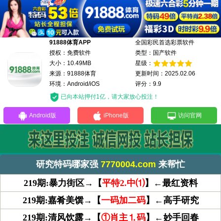
91888体育APP
全国彩民首选彩票软件
授权：免费软件
类型：国产软件
大小：10.49MB
星级：
来源：91888体育
更新时间：2025.02.06
环境：Android/iOS
评分：9.9
已向本站押付1亿，请大家放心投注！
Android版
iPhone版
访问官网
研究特码哪家强
7770004.com
来帮忙
219期:暴力街区→【
平特2.中⑴
】←最红资料
219期:嘉肴美馔→【
一码加二码
】←高手研究
219期:清风饮露→【
①肖主⒈码
】←妙手回春