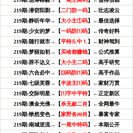
219期:运筹帷幄→【
一尾主两码
】←值得信赖
219期:潜窃阳剽→【
二门防一码
】←壮志凌云
219期:静听年华→【
大小主①码
】←最佳选择
219期:少女的梦→【
一码防⑴码
】←传奇好料
219期:随行就市→【
平特⒌中⒈
】←财神驾到
219期:梦丽如初→【
买啥都赚钱
】←公式推算
219期:辞不达义→【
大小主二码
】←高手研究
219期:六合必中→【
⑶码防⑴码
】←高手作品
219期:七级芙蓉→【
半波主⑴码
】←家财万贯
219期:交际明星→【
⑴字中平特
】←正定新区
219期:澳金光佛→【
杀无赦二肖
】←全网最牛
219期:愀然变色→【
家野各㈣肖
】←暴富专家
219期:南城逆流→【
一尾中特码
】←本期公开