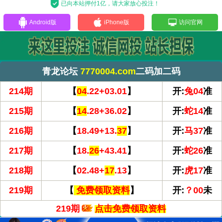
已向本站押付1亿，请大家放心投注！
Android版
iPhone版
访问官网
青龙论坛
7770004.com
二码加二码
214期
【
04
.22+03.01
】
开:
兔04
准
215期
【
14
.28+36.02
】
开:
蛇14
准
216期
【
18.49+13.
37
】
开:
马37
准
217期
【
18.
26
+43.41
】
开:
蛇26
准
218期
【
02.48+
17
.13
】
开:
虎17
准
219期
【
免费领取资料
】
开:
？00
未
219期
点击免费领取资料