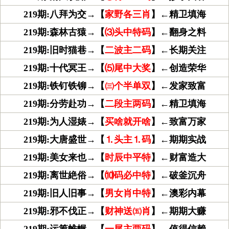
219期:八拜为交→【
家野各三肖
】←精卫填海
219期:森林古猿→【
⑶头中特码
】←翻身之料
219期:旧时猫巷→【
二波主二码
】←长期关注
219期:十代冥王→【
⑸尾中大奖
】←创造荣华
219期:铁钉铁铆→【
㈢个半单双
】←发家致富
219期:分劳赴功→【
二段主两码
】←精卫填海
219期:为人湿婊→【
买啥就开啥
】←致富万家
219期:大唐盛世→【
⒈头主⒈码
】←期期实战
219期:美女来也→【
时辰中平特
】←财富造大
219期:离世絶俗→【
⑽码必中特
】←破釜沉舟
219期:旧人旧事→【
男女肖中特
】←澳彩内幕
219期:邪不伐正→【
财神送㈤肖
】←期期大赚