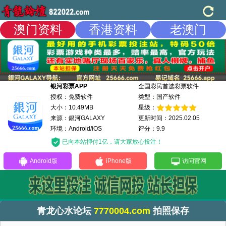
澳门资料
香港资料
老澳门
银河彩票APP
全国彩民首选彩票软件
授权：免费软件
类型：国产软件
大小：10.49MB
星级：
来源：銀河GALAXY
更新时间：2025.02.05
环境：Android/iOS
评分：9.9
已向本站押付1亿，请大家放心投注！
Android版
iPhone版
访问官网
青龙心水论坛
7770004.com
拍照保存