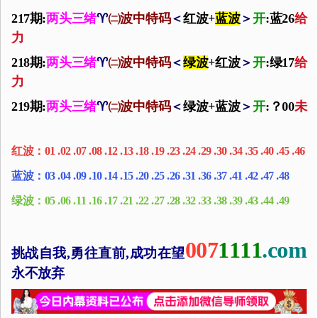
217期:
两头三绪
♈
㈡波中特码
＜
红波+
蓝波
＞
开
:蓝26
给
力
218期:
两头三绪
♈
㈡波中特码
＜
绿波
+红波
＞
开
:绿17
给
力
219期:
两头三绪
♈
㈡波中特码
＜
绿波+蓝波
＞
开
:？00
未
红波：01 .02 .07 .08 .12 .13 .18 .19 .23 .24 .29 .30 .34 .35 .40 .45 .46
蓝波：03 .04 .09 .10 .14 .15 .20 .25 .26 .31 .36 .37 .41 .42 .47 .48
绿波：05 .06 .11 .16 .17 .21 .22 .27 .28 .32 .33 .38 .39 .43 .44 .49
007
1111
.com
挑战自我,
勇往直前,成功在望
永不放弃