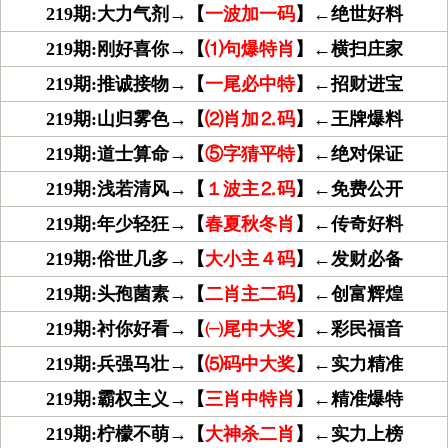
219期:大力气剂→【
一波加一码
】←绝世好料
219期:刚好喜你→【
⑴句爆特肖
】←横扫庄家
219期:推诚接物→【
一尾必中特
】←招财进宝
219期:山归雾色→【
⑵肖加⒉码
】←王牌爆料
219期:道士算命→【
⑤字猜平特
】←绝对保证
219期:浅若清风→【
１波主⒉码
】←免费公开
219期:年少轻狂→【
春夏秋冬肖
】←传奇好料
219期:俗世几多→【
大小主４码
】←发财必备
219期:头孢菌素→【
二肖主二码
】←创富辉煌
219期:衬你好看→【
㈠尾中大奖
】←彩民福音
219期:兵强马壮→【
⑸码中大奖
】←实力精准
219期:霸权主义→【
三肖中特肖
】←精准爆特
219期:柠檬不萌→【
大神杀二肖
】←实力上榜