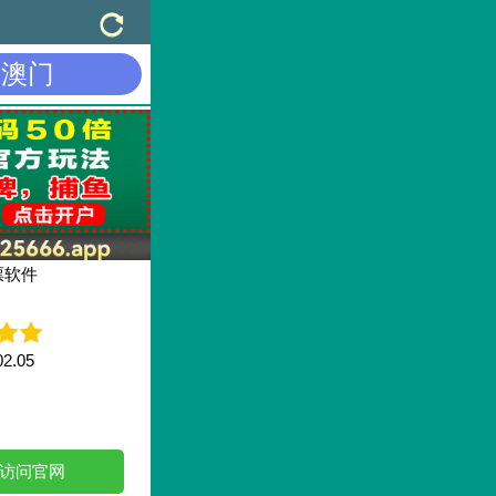
老澳门
票软件
2.05
访问官网