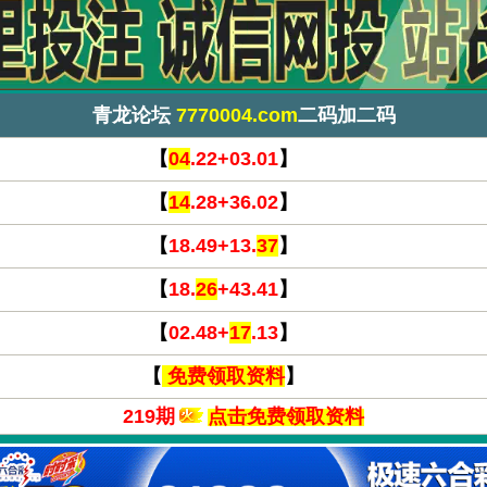
青龙论坛
7770004.com
二码加二码
【
04
.22+03.01
】
【
14
.28+36.02
】
【
18.49+13.
37
】
【
18.
26
+43.41
】
【
02.48+
17
.13
】
【
免费领取资料
】
219期
点击免费领取资料