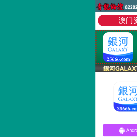
澳门
Andr