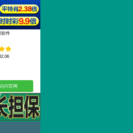
票软件
2.06
访问官网