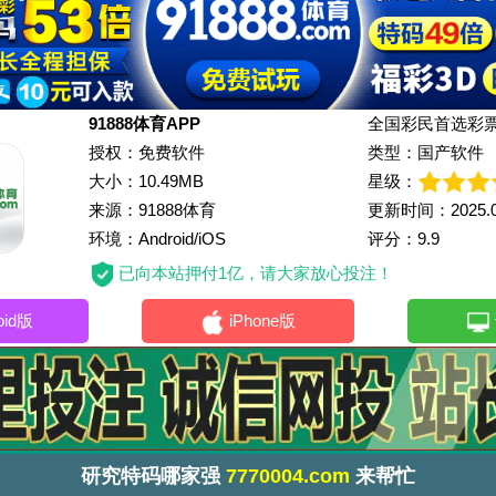
91888体育APP
全国彩民首选彩
授权：免费软件
类型：国产软件
大小：10.49MB
星级：
来源：91888体育
更新时间：2025.0
环境：Android/iOS
评分：9.9
已向本站押付1亿，请大家放心投注！
oid版
iPhone版
研究特码哪家强
7770004.com
来帮忙