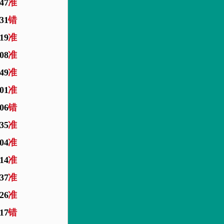
47
准
31
错
19
准
08
准
49
准
01
准
06
错
35
准
04
准
14
准
37
准
26
准
17
错