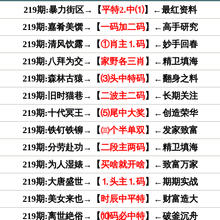
219期:暴力街区→【
平特2.中⑴
】←最红资料
219期:嘉肴美馔→【
一码加二码
】←高手研究
219期:清风饮露→【
①肖主⒈码
】←妙手回春
219期:八拜为交→【
家野各三肖
】←精卫填海
219期:森林古猿→【
⑶头中特码
】←翻身之料
219期:旧时猫巷→【
二波主二码
】←长期关注
219期:十代冥王→【
⑸尾中大奖
】←创造荣华
219期:铁钉铁铆→【
㈢个半单双
】←发家致富
219期:分劳赴功→【
二段主两码
】←精卫填海
219期:为人湿婊→【
买啥就开啥
】←致富万家
219期:大唐盛世→【
⒈头主⒈码
】←期期实战
219期:美女来也→【
时辰中平特
】←财富造大
219期:离世絶俗→【
⑽码必中特
】←破釜沉舟