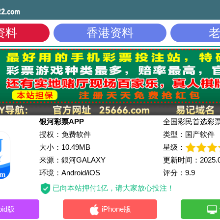
资料
香港资料
银河彩票APP
全国彩民首选彩
授权：免费软件
类型：国产软件
大小：10.49MB
星级：
来源：銀河GALAXY
更新时间：2025.0
环境：Android/iOS
评分：9.9
已向本站押付1亿，请大家放心投注！
oid版
iPhone版