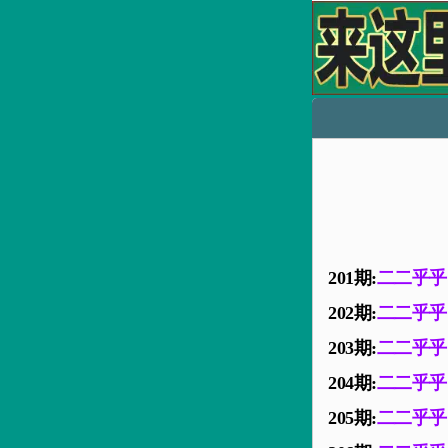
201期:
二二乎乎
202期:
二二乎乎
203期:
二二乎乎
204期:
二二乎乎
205期:
二二乎乎