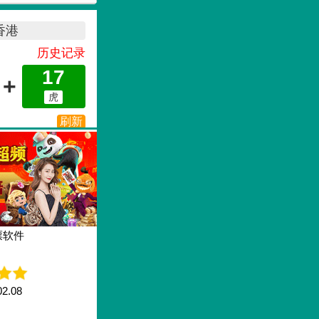
票软件
2.08