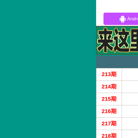
Andr
213期
214期
215期
216期
217期
218期