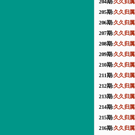
204期:
久久归属
205期:
久久归属
206期:
久久归属
207期:
久久归属
208期:
久久归属
209期:
久久归属
210期:
久久归属
211期:
久久归属
212期:
久久归属
213期:
久久归属
214期:
久久归属
215期:
久久归属
216期:
久久归属