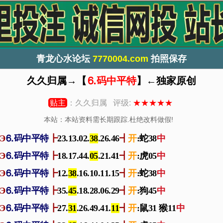
青龙心水论坛
7770004.com
拍照保存
久久归属→【
⒍码中平特
】←独家原创
贴主
：久久归属 评级:
★★★★★
本站：本站资料需长期跟踪.杜绝改料做假!
Э
⒍码中平特
┣
23.13.02.
38
.26.46
┫
开
:蛇38
中
Э
⒍码中平特
┣
18.17.44.
05
.21.41
┫
开
:虎05
中
Э
⒍码中平特
┣
12.
38
.16.10.11.15
┫
开
:蛇38
中
Э
⒍码中平特
┣
35.
45
.18.28.06.29
┫
开
:狗45
中
Э
⒍码中平特
┣
27.
31
.26.49.41.
11
┫
开
:鼠31 猴11
中