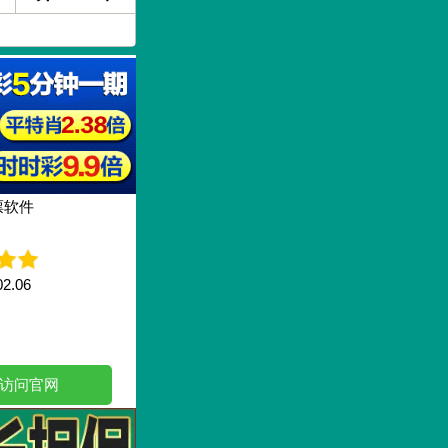
票软件
2.06
访问官网