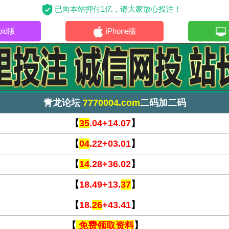
已向本站押付1亿，请大家放心投注！
oid版
iPhone版
青龙论坛
7770004.com
二码加二码
【
35
.04+14.07
】
【
04
.22+03.01
】
【
14
.28+36.02
】
【
18.49+13.
37
】
【
18.
26
+43.41
】
【
免费领取资料
】