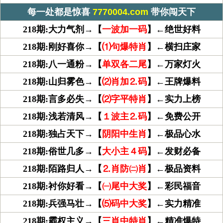
每一处都是惊喜
7770004.com
带你闯天下
218期:大力气剂→【
一波加一码
】←绝世好料
218期:刚好喜你→【
⑴句爆特肖
】←横扫庄家
218期:八一通粉→【
单双各二尾
】←万家灯火
218期:山归雾色→【
⑵肖加⒉码
】←王牌爆料
218期:言多必失→【
⑵字平特肖
】←实力上榜
218期:浅若清风→【
１波主⒉码
】←免费公开
218期:独占天下→【
阴阳中生肖
】←极品心水
218期:俗世几多→【
大小主４码
】←发财必备
218期:陌路归人→【
⒉肖防㈡肖
】←极品资料
218期:衬你好看→【
㈠尾中大奖
】←彩民福音
218期:兵强马壮→【
⑸码中大奖
】←实力精准
218期:霸权主义→【
三肖中特肖
】←精准爆特