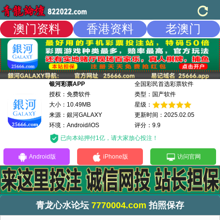
澳门资料
香港资料
老澳门
银河彩票APP
全国彩民首选彩票软件
授权：免费软件
类型：国产软件
大小：10.49MB
星级：
来源：銀河GALAXY
更新时间：2025.02.05
环境：Android/iOS
评分：9.9
已向本站押付1亿，请大家放心投注！
Android版
iPhone版
访问官网
青龙心水论坛
7770004.com
拍照保存