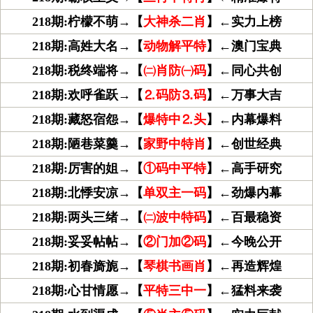
218期:柠檬不萌→【
大神杀二肖
】←实力上榜
218期:高姓大名→【
动物解平特
】←澳门宝典
218期:税终端将→【
㈡肖防㈠码
】←同心共创
218期:欢呼雀跃→【
⒉码防⒊码
】←万事大吉
218期:藏怒宿怨→【
爆特中⒉头
】←内幕爆料
218期:陋巷菜羹→【
家野中特肖
】←创世经典
218期:厉害的姐→【
①码中平特
】←高手研究
218期:北悸安凉→【
单双主一码
】←劲爆内幕
218期:两头三绪→【
㈡波中特码
】←百最稳资
218期:妥妥帖帖→【
②门加②码
】←今晚公开
218期:初春旖旎→【
琴棋书画肖
】←再造辉煌
218期:心甘情愿→【
平特三中一
】←猛料来袭