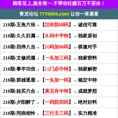
顾客至上,服务第一.不帮你狂赚百万不罢休！
青龙论坛
7770004.com
让你一夜暴富
218期:五角六张→【
⑵肖防⑷码
】←诚信可靠
218期:久久归属→【
⒍码中平特
】←独家原创
218期:四停八当→【
㈢码加㈣码
】←棋逢对手
218期:文修武偃→【
一头加三码
】←独家密料
218期:事半功倍→【
㈡门必中特
】←独家解密
218期:群雄逐鹿→【
一头加一码
】←稳定中特
218期:娃买六合→【
美丑肖中特
】←成就梦想
218期:夕阳醉了→【
一码防四码
】←绝对好料
218期:同病相怜→【
三行主三码
】←实力精准