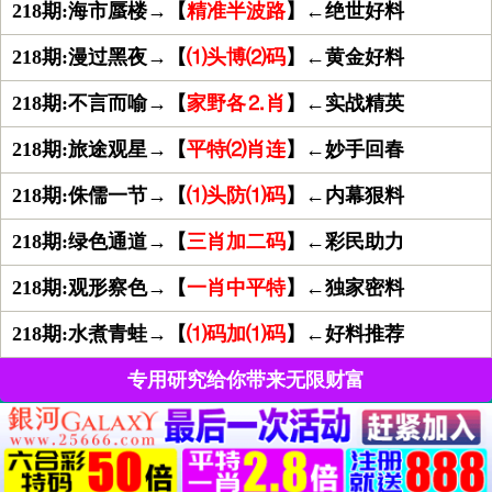
218期:海市蜃楼→【
精准半波路
】←绝世好料
218期:漫过黑夜→【
⑴头博⑵码
】←黄金好料
218期:不言而喻→【
家野各⒉肖
】←实战精英
218期:旅途观星→【
平特⑵肖连
】←妙手回春
218期:侏儒一节→【
⑴头防⑴码
】←内幕狠料
218期:绿色通道→【
三肖加二码
】←彩民助力
218期:观形察色→【
一肖中平特
】←独家密料
218期:水煮青蛙→【
⑴码加⑴码
】←好料推荐
专用研究给你带来无限财富