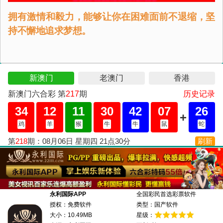
拥有激情和毅力，能够让你在困难面前不退缩，坚
持不懈地追求梦想。
永利国际APP
全国彩民首选彩票软件
授权：免费软件
类型：国产软件
大小：10.49MB
星级：