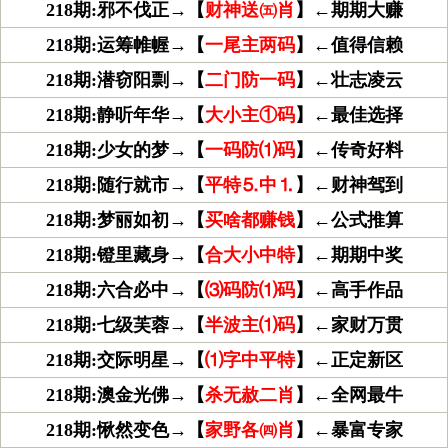
218期:邪不伐正→【
财神送㈤肖
】←期期大赚
218期:运筹帷幄→【
一尾主两码
】←值得信赖
218期:潜窃阳剽→【
二门防一码
】←壮志凌云
218期:静听年华→【
大小主①码
】←最佳选择
218期:少女的梦→【
一码防⑴码
】←传奇好料
218期:随行就市→【
平特⒌中⒈
】←财神驾到
218期:梦丽如初→【
买啥都赚钱
】←公式推算
218期:镫里藏身→【
合大小中特
】←期期中奖
218期:六合必中→【
⑶码防⑴码
】←高手作品
218期:七级芙蓉→【
半波主⑴码
】←家财万贯
218期:交际明星→【
⑴字中平特
】←正定新区
218期:澳金光佛→【
杀无赦二肖
】←全网最牛
218期:愀然变色→【
家野各㈣肖
】←暴富专家